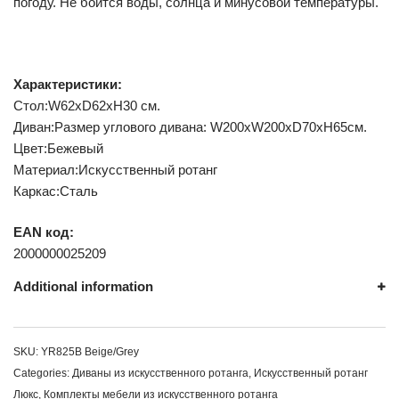
погоду. Не боится воды, солнца и минусовой температуры.
Характеристики:
Стол:W62xD62хH30 см.
Диван:Размер углового дивана: W200хW200xD70хH65см.
Цвет:Бежевый
Материал:Искусственный ротанг
Каркас:Сталь
EAN код:
2000000025209
Additional information
SKU:
YR825B Beige/Grey
Categories:
Диваны из искусственного ротанга
,
Искусственный ротанг
Люкс
,
Комплекты мебели из искусственного ротанга