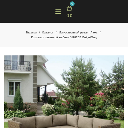
0
0
₽
Главная
Каталог
Искусственный ротанг Люкс
/
/
/
Комплект плетеной мебели YR825B Beige/Grey