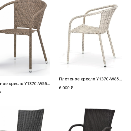
Плетеное кресло Y137C-W85 Latte
Плетеное кресло Y137C-W56 Light brown
6,000
₽
₽