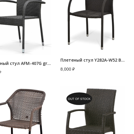
Плетеный стул Y282A-W52 Brown
Плетеный стул AFM-407G grey
8,000
₽
₽
OUT OF STOCK