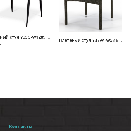
Плетеный стул Y35G-W1289 Pale
Плетеный стул Y379A-W53 Brown
₽
Контакты