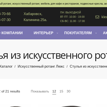
й ротанг, искусственный ротанг, мебель для кафе и ресторанов, подвесные кресла, а
ПН: ВЫХОДНОЙ
3-70-66
Хабаровск,
kle
ВТ-ПТ: 10.00 - 19.00
4-07-30
Калинина 25а.
СБ-ВС: 11.00 - 17.00
О КОМПАНИИ
ИНТЕРЬЕР
ПОКУПАТЕЛЯМ
А
ья из искусственного ро
Каталог
Искусственный ротанг Люкс
Стулья из искусственн
/
/
of 21 results
Показывать
12
15
30