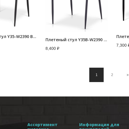
Плетеный стул Y35-W2390 Brown
Плетеный стул Y35B-W2390 Brown с подушкой
7,300
8,400
₽
1
2
Ассортимент
Информация для