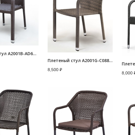
Плетеный стул A2001B-AD69 Brown
Плетеный стул A2001G-C088FT Pale
8,500
₽
8,000