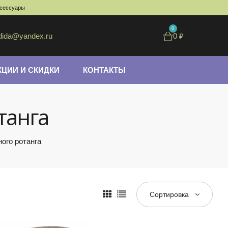
ксессуары
0
dida@yandex.ru
0
₽
КЦИИ И СКИДКИ
КОНТАКТЫ
танга
ого ротанга
Сортировка