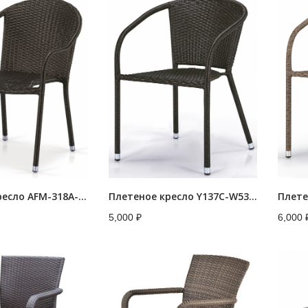
Плетеное кресло AFM-318A-Brown
Плетеное кресло Y137C-W53 Brown
5,000
₽
6,000