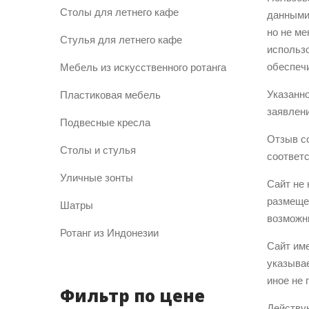
Столы для летнего кафе
данными:
но не ме
Стулья для летнего кафе
использо
обеспеч
Мебель из искусственного ротанга
Указанн
Пластиковая мебель
заявлени
Подвесные кресла
Отзыв с
Столы и стулья
соответс
Уличные зонты
Сайт не 
размеще
Шатры
возможн
Ротанг из Индонезии
Сайт име
указывае
иное не
Фильтр по цене
Действую