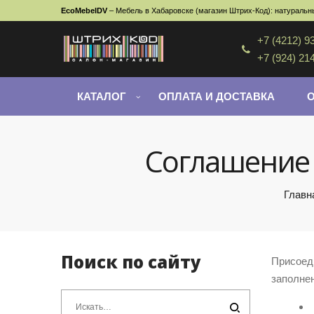
EcoMebelDV
– Мебель в Хабаровске (магазин Штрих-Код): натуральны
+7 (4212) 9
+7 (924) 21
КАТАЛОГ
ОПЛАТА И ДОСТАВКА
Соглашение 
Главн
Поиск по сайту
Присоеди
заполнен