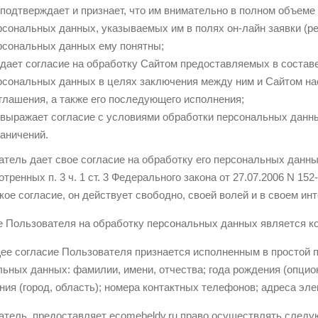
подтверждает и признает, что им внимательно в полном объеме
рсональных данных, указываемых им в полях он-лайн заявки (ре
рсональных данных ему понятны;
дает согласие на обработку Сайтом предоставляемых в соста
рсональных данных в целях заключения между ним и Сайтом на
глашения, а также его последующего исполнения;
выражает согласие с условиями обработки персональных данны
раничений.
тель дает свое согласие на обработку его персональных данны
тренных п. 3 ч. 1 ст. 3 Федерального закона от 27.07.2006 N 15
кое согласие, он действует свободно, своей волей и в своем инт
е Пользователя на обработку персональных данных является к
ее согласие Пользователя признается исполненным в простой 
ьных данных: фамилии, имени, отчества; года рождения (опцио
ия (город, область); номера контактных телефонов; адреса элек
атель, предоставляет ecomebeldv.ru право осуществлять следу