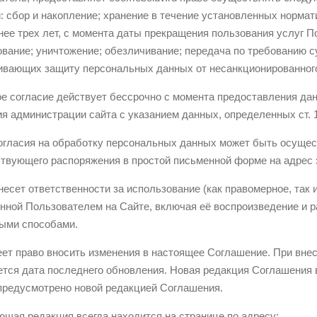
 сбор и накопление; хранение в течение установленных нормат
нее трех лет, с момента даты прекращения пользования услуг П
вание; уничтожение; обезличивание; передача по требованию суд
ивающих защиту персональных данных от несанкционированного
ое согласие действует бессрочно с момента предоставления да
я администрации сайта с указанием данных, определенных ст.
огласия на обработку персональных данных может быть осуще
твующего распоряжения в простой письменной форме на адрес э
несет ответственности за использование (как правомерное, та
нной Пользователем на Сайте, включая её воспроизведение и 
ыми способами.
ет право вносить изменения в настоящее Соглашение. При вне
тся дата последнего обновления. Новая редакция Соглашения в
 предусмотрено новой редакцией Соглашения.
щая редакция всегда находится на странице по адресу: