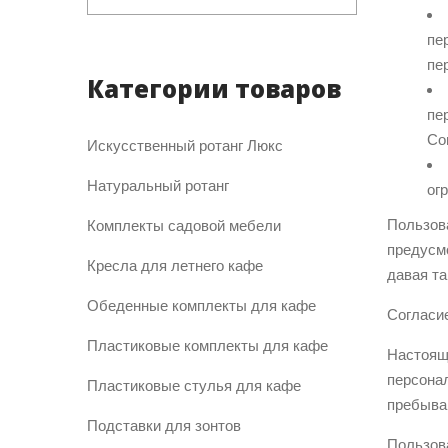
пе
пе
Категории товаров
пе
Со
Искусственный ротанг Люкс
Натуральный ротанг
ог
Пользова
Комплекты садовой мебели
предусмо
Кресла для летнего кафе
давая та
Обеденные комплекты для кафе
Согласи
Пластиковые комплекты для кафе
Настоящ
персонал
Пластиковые стулья для кафе
пребыван
Подставки для зонтов
Пользов