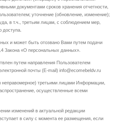
ивными документами сроков хранения отчетности,
ользователем; уточнение (обновление, изменение);
а, в т.ч., третьим лицам, с соблюдением мер,
 доступа.
нных и может быть отозвано Вами путем подачи
 14 Закона «О персональных данных».
ствлен путем направления Пользователем
лектронной почты (E-mail) info@ecomebeldv.ru
к и неправомерное) третьими лицами Информации,
распространение, осуществленные всеми
сении изменений в актуальной редакции
ступает в силу с момента ее размещения, если