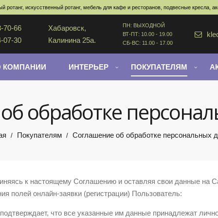
й ротанг, искусственный ротанг, мебель для кафе и ресторанов, подвесные кресла, а
ПН: ВЫХОДНОЙ
3-70-66
Хабаровск,
kle
ВТ-ПТ: 10.00 - 19.00
4-07-30
Калинина 25а.
СБ-ВС: 11.00 - 17.00
О КОМПАНИИ
ИНТЕРЬЕР
ПОКУПАТЕЛЯМ
А
об обработке персона
ая
Покупателям
Соглашение об обработке персональных 
/
/
няясь к настоящему Соглашению и оставляя свои данные на Сай
ия полей онлайн-заявки (регистрации) Пользователь:
подтверждает, что все указанные им данные принадлежат лично