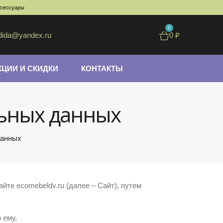
ксессуары
0
dida@yandex.ru
0
₽
КЦИИ И СКИДКИ
КОНТАКТЫ
льных данных
данных
те ecomebeldv.ru (далее – Сайт), путем
 ему,