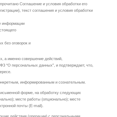
 прочитано Соглашение и условия обработки его
гистрации), текст соглашения и условия обработки
ве информации
стоящего
х без оговорок и
х, а именно совершение действий,
2-ФЗ “О персональных данных”, и подтверждает, что,
ересе.
онкретным, информированным и сознательным.
письменной форме, на обработку следующих
нально); месте работы (опционально); месте
тронной почты (E-mail).
ющие действия (операции) с персональными