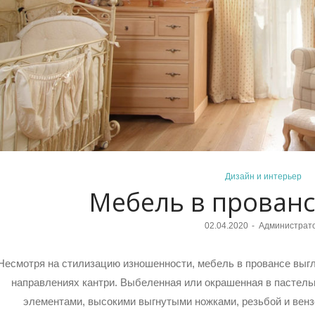
Posted
Дизайн и интерьер
Мебель в прованс
in
Posted
02.04.2020
Администрат
on
Несмотря на стилизацию изношенности, мебель в провансе выгля
направлениях кантри. Выбеленная или окрашенная в пастель
элементами, высокими выгнутыми ножками, резьбой и вен