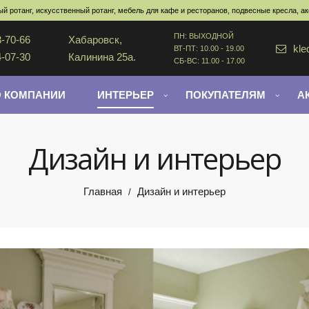
й ротанг, искусственный ротанг, мебель для кафе и ресторанов, подвесные кресла, а
ПН: ВЫХОДНОЙ
3-70-66
Хабаровск,
kle
ВТ-ПТ: 10.00 - 19.00
4-07-30
Калинина 25а.
СБ-ВС: 11.00 - 17.00
О КОМПАНИИ
ИНТЕРЬЕР
ПОКУПАТЕЛЯМ
А
Дизайн и интерьер
Главная
Дизайн и интерьер
/