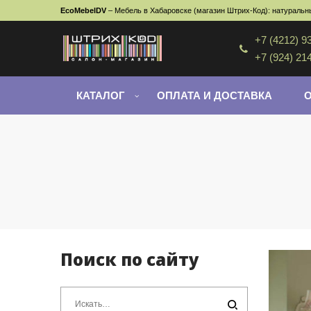
EcoMebelDV
– Мебель в Хабаровске (магазин Штрих-Код): натуральны
+7 (4212) 9
+7 (924) 21
КАТАЛОГ
ОПЛАТА И ДОСТАВКА
Поиск по сайту