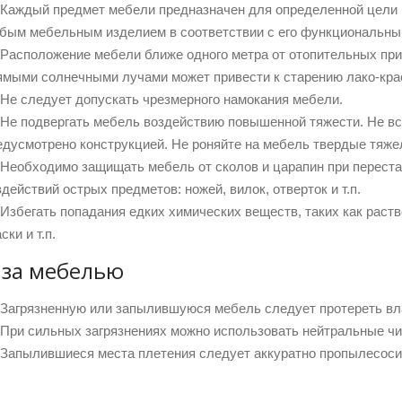
Каждый предмет мебели предназначен для определенной цели 
бым мебельным изделием в соответствии с его функциональны
Расположение мебели ближе одного метра от отопительных приб
ямыми солнечными лучами может привести к старению лако-кра
Не следует допускать чрезмерного намокания мебели.
Не подвергать мебель воздействию повышенной тяжести. Не вст
едусмотрено конструкцией. Не роняйте на мебель твердые тяж
Необходимо защищать мебель от сколов и царапин при перестан
здействий острых предметов: ножей, вилок, отверток и т.п.
Избегать попадания едких химических веществ, таких как раст
ски и т.п.
 за мебелью
Загрязненную или запылившуюся мебель следует протереть вл
При сильных загрязнениях можно использовать нейтральные ч
Запылившиеся места плетения следует аккуратно пропылесоси