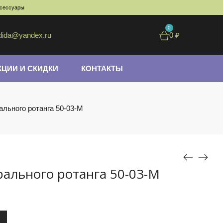
ксессуары
0
dida@yandex.ru
0
₽
КЦИИ И СКИДКИ
КОНТАКТЫ
ального ротанга 50-03-M
рального ротанга 50-03-M