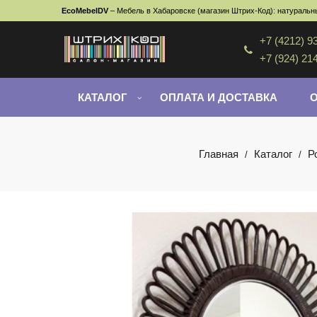
EcoMebelDV
– Мебель в Хабаровске (магазин Штрих-Код): натуральны
+7 (4212) 9
+7 (924) 21
КАТАЛОГ
ОПЛАТА И ДОСТАВКА
Главная
Каталог
Р
/
/