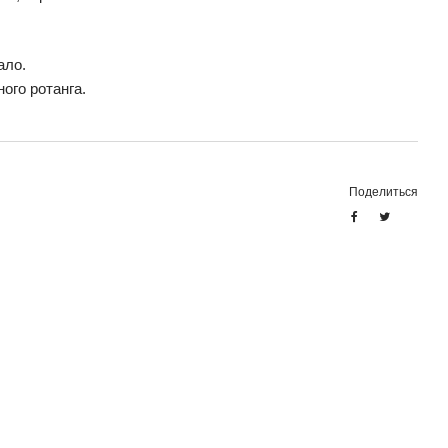
ало.
ого ротанга.
Поделиться