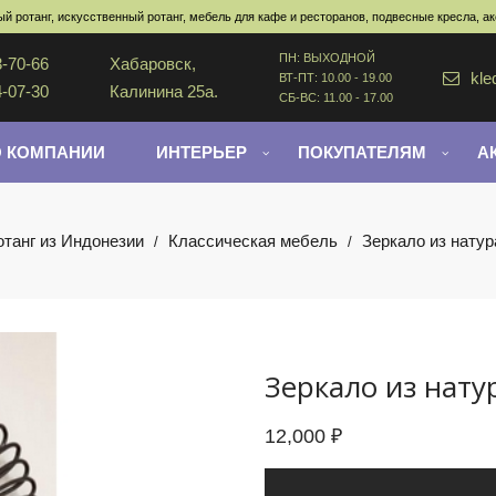
й ротанг, искусственный ротанг, мебель для кафе и ресторанов, подвесные кресла, а
ПН: ВЫХОДНОЙ
3-70-66
Хабаровск,
kle
ВТ-ПТ: 10.00 - 19.00
4-07-30
Калинина 25а.
СБ-ВС: 11.00 - 17.00
О КОМПАНИИ
ИНТЕРЬЕР
ПОКУПАТЕЛЯМ
А
отанг из Индонезии
Классическая мебель
Зеркало из натур
/
/
Зеркало из нату
12,000
₽