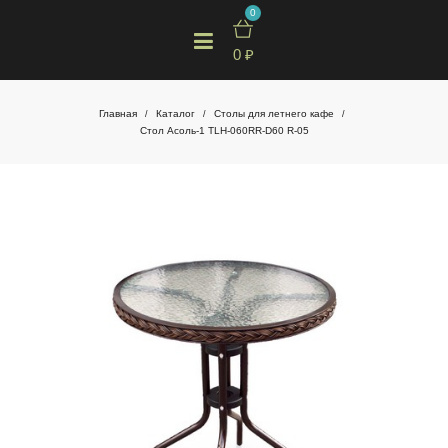
0
0
₽
Главная
Каталог
Столы для летнего кафе
/
/
/
Стол Асоль-1 TLH-060RR-D60 R-05