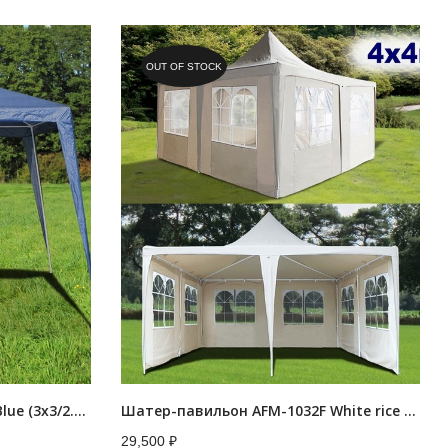
OUT OF STOCK
Садовый шатер AFM-1022B Blue (3х3/2.4х2.4)
Шатер-павильон AFM-1032F White rice (4х4)
29,500
₽