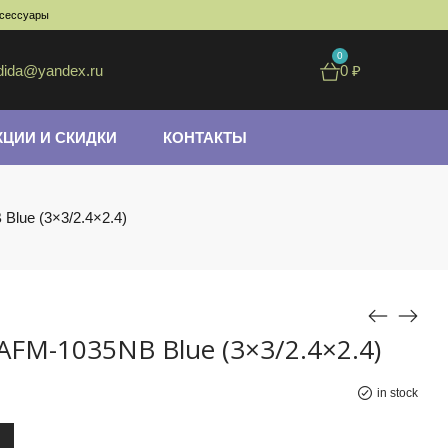
ксессуары
0
dida@yandex.ru
0
₽
КЦИИ И СКИДКИ
КОНТАКТЫ
lue (3×3/2.4×2.4)
FM-1035NB Blue (3×3/2.4×2.4)
in stock