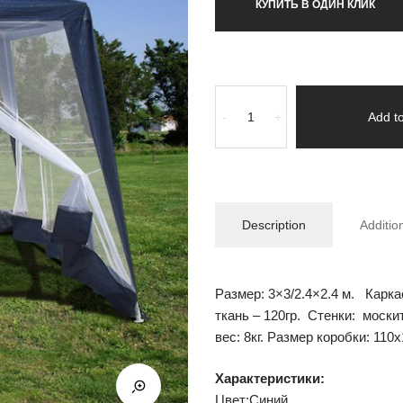
КУПИТЬ В ОДИН КЛИК
-
+
Add to
Description
Additio
Размер: 3×3/2.4×2.4 м. Карк
ткань – 120гр. Стенки: москит
вес: 8кг. Размер коробки: 110
Характеристики:
Цвет:Синий