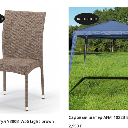
CK
OUT OF STOCK
ул Y380B-W56 Light brown
2,950
₽