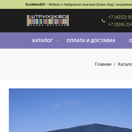
EcoMebelDV
– Мебель в Хабаровске (магазин Штрих-Код): натуральны
+7 (4212) 9
+7 (924) 21
КАТАЛОГ
ОПЛАТА И ДОСТАВКА
Главная
Катало
/