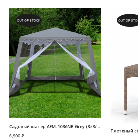
OUT OF STOCK
OUT OF STO
Садовый шатер AFM-1036NB Grey (3×3/2.4×2.4)
Плетеный ст
6,900
₽