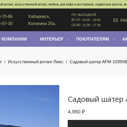
й ротанг, искусственный ротанг, мебель для кафе и ресторанов, подвесные кресла, а
ПН: ВЫХОДНОЙ
3-70-66
Хабаровск,
kle
ВТ-ПТ: 10.00 - 19.00
4-07-30
Калинина 25а.
СБ-ВС: 11.00 - 17.00
О КОМПАНИИ
ИНТЕРЬЕР
ПОКУПАТЕЛЯМ
А
г
Искусственный ротанг Люкс
Садовый шатер AFM-1035NB B
/
/
Садовый шатер A
4,950
₽