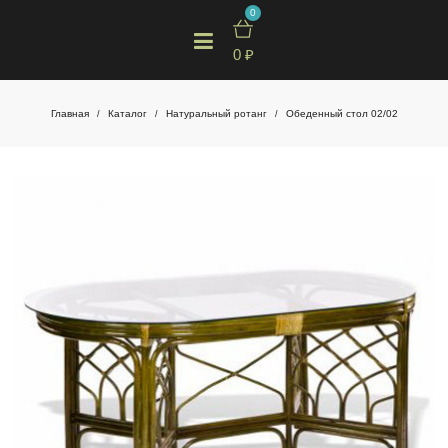
0
0
₽
Главная
Каталог
Натуральный ротанг
Обеденный стол 02/02
/
/
/