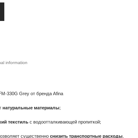
nal information
M-330G Grey от бренда Afina
ет
натуральные материалы
;
кий текстиль
с водоотталкивающей пропиткой;
позволяет существенно
снизить транспортные расходы
.