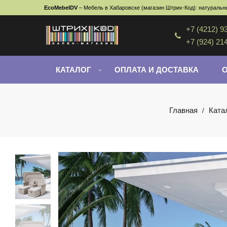
EcoMebelDV
– Мебель в Хабаровске (магазин Штрих-Код): натуральны
+7 (4212) 9
+7 (924) 21
КАТАЛОГ
ОПЛАТА И ДОСТАВКА
Главная
Ката
/