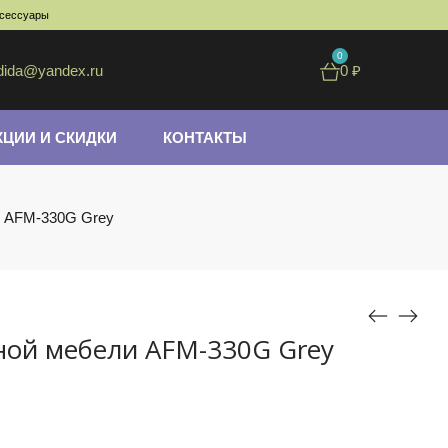
ксессуары
0
dida@yandex.ru
0
₽
КЦИИ И СКИДКИ
КОНТАКТЫ
и AFM-330G Grey
ной мебели AFM-330G Grey