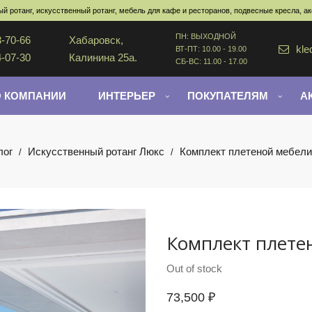
й ротанг, искусственный ротанг, мебель для кафе и ресторанов, подвесные кресла, а
ПН: ВЫХОДНОЙ
3-70-66
Хабаровск,
kle
ВТ-ПТ: 10.00 - 19.00
4-07-30
Калинина 25а.
СБ-ВС: 11.00 - 17.00
О КОМПАНИИ
ИНТЕРЬЕР
ПОКУПАТЕЛЯМ
А
лог
Искусственный ротанг Люкс
Комплект плетеной мебел
/
/
Комплект плете
Out of stock
73,500
₽