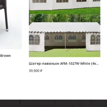
 Brown
Шатер-павильон AFM-1027W White (4х8) (уп. 3 кор.)
39,900
₽