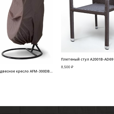
Плетеный стул A2001B-AD69
8,500
₽
Чехол на подвесное кресло AFM-300DB Dark Brown