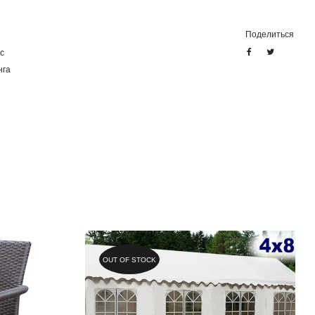
Поделиться
с
нга
OUT OF STOCK