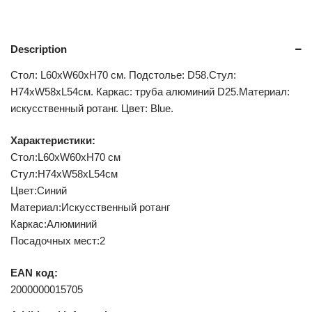
Description
Стол: L60xW60xH70 см. Подстолье: D58.Стул:
H74xW58xL54см. Каркас: труба алюминий D25.Материал:
искусственный ротанг. Цвет: Blue.
Характеристики:
Стол:L60xW60xH70 см
Стул:H74xW58xL54см
Цвет:Синий
Материал:Искусственный ротанг
Каркас:Алюминий
Посадочных мест:2
EAN код:
2000000015705