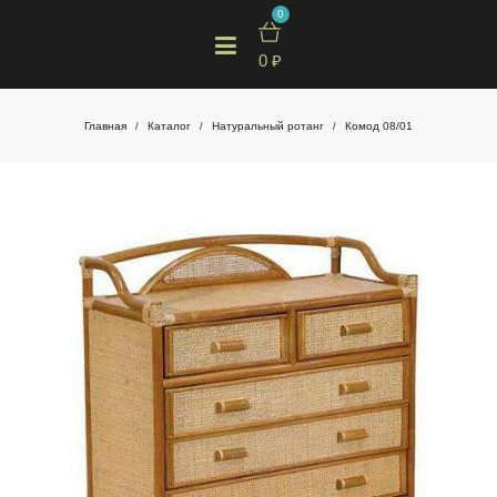
0
0
₽
Главная
Каталог
Натуральный ротанг
Комод 08/01
/
/
/