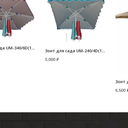
Зонт для сада UM-340/6D(11) D340
Зонт для сада UM-240/4D(10) 240х240
5,000
₽
6,500