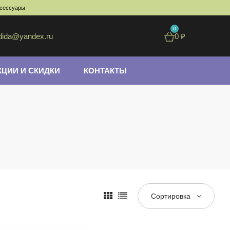
ксессуары
0
dida@yandex.ru
0
₽
КЦИИ И СКИДКИ
КОНТАКТЫ
Сортировка