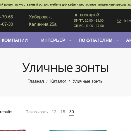
й ротанг, искусственный ротанг, мебель для кафе и ресторанов, подвесные кресла, а
ПН: ВЫХОДНОЙ
3-70-66
Хабаровск,
kle
ВТ-ПТ: 10.00 - 19.00
4-07-30
Калинина 25а.
СБ-ВС: 11.00 - 17.00
О КОМПАНИИ
ИНТЕРЬЕР
ПОКУПАТЕЛЯМ
А
Уличные зонты
Главная
Каталог
Уличные зонты
/
/
results
Показывать
12
15
30