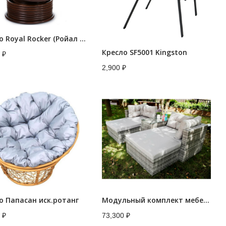
Кресло Royal Rocker (Ройал Рокер) SMK31
Кресло SF5001 Kingston
0
₽
2,900
₽
о Папасан иск.ротанг
Модульный комплект мебели LUC-WK10
0
₽
73,300
₽