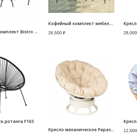
Кофейный комплект мебели 210488
Кофейный комплект Bistro (Бистро) с круглым столом
26,500
₽
28,00
ск.ротанга F103
Кресл
Кресло механическое Papasan (Папасан) 23-01B белое
12,50