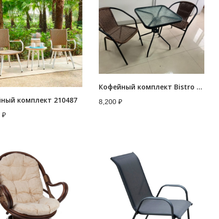
Кофейный комплект Bistro (Бистро) с квадратным столом
ный комплект 210487
8,200
₽
0
₽