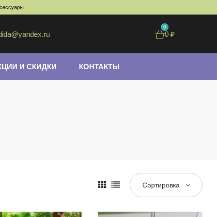
ксессуары
0
dida@yandex.ru
0
₽
КЦИИ И СКИДКИ
КОНТАКТЫ
Сортировка