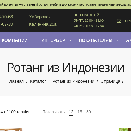
й ротанг, искусственный ротанг, мебель для кафе и ресторанов, подвесные кресла, а
ПН: ВЫХОДНОЙ
3-70-66
Хабаровск,
kle
ВТ-ПТ: 10.00 - 19.00
4-07-30
Калинина 25а.
СБ-ВС: 11.00 - 17.00
О КОМПАНИИ
ИНТЕРЬЕР
ПОКУПАТЕЛЯМ
А
Ротанг из Индонезии
Главная
Каталог
Ротанг из Индонезии
Страница 7
/
/
/
 of 100 results
Показывать
12
15
30