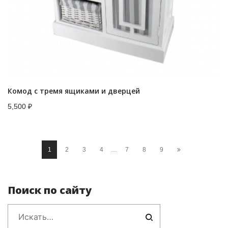
Комод с тремя ящиками и дверцей
5,500
₽
1
2
3
4
…
7
8
9
Поиск по сайту