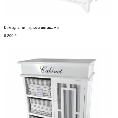
Комод с четырьмя ящиками
6,200
₽