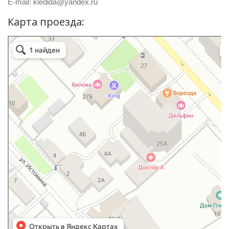
E-mail: kledida@yandex.ru
Карта проезда:
Хабаровск
Улица Калинина, 25А на карте Хабаровска — Яндекс.Карты